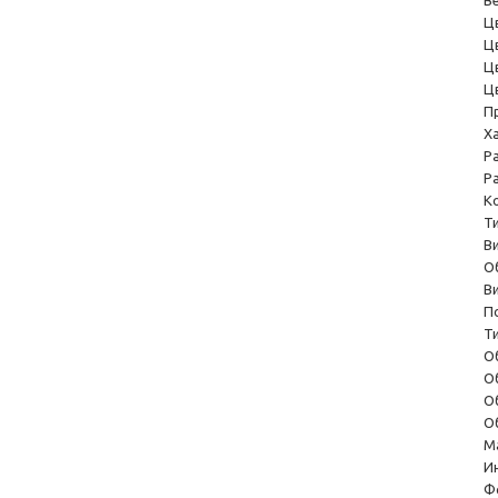
В
Ц
Ц
Ц
Ц
П
Х
Р
Р
К
Т
В
О
В
П
Т
О
О
О
О
М
И
Ф