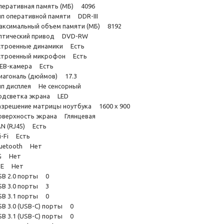
перативная память (МБ) 4096
ип оперативной памяти DDR-III
аксимальный объем памяти (МБ) 8192
птический привод DVD-RW
строенные динамики Есть
строенный микрофон Есть
EB-камера Есть
иагональ (дюймов) 17.3
ип дисплея Не сенсорный
одсветка экрана LED
азрешение матрицы ноутбука 1600 х 900
оверхность экрана Глянцевая
AN (RJ45) Есть
i-Fi Есть
luetooth Нет
G Нет
TE Нет
SB 2.0 порты 0
SB 3.0 порты 3
SB 3.1 порты 0
SB 3.0 (USB-C) порты 0
SB 3.1 (USB-C) порты 0