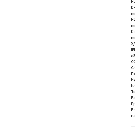
Н
D
m
H
m
D
m
S
I
e
C
С
П
И
К
Т
Б
В
Б
Р