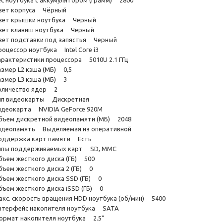
ес ноутбука с аккумулятором (грамм) 2800
вет корпуса Чёрный
вет крышки ноутбука Черный
вет клавиш ноутбука Черный
вет подставки под запястья Черный
роцессор ноутбука Intel Core i3
арактеристики процессора 5010U 2.1 ГГц
азмер L2 кэша (МБ) 0,5
азмер L3 кэша (МБ) 3
оличество ядер 2
ип видеокарты Дискретная
идеокарта NVIDIA GeForce 920M
бъем дискретной видеопамяти (МБ) 2048
идеопамять Выделяемая из оперативной
оддержка карт памяти Есть
ипы поддерживаемых карт SD, MMC
бъем жесткого диска (ГБ) 500
бъем жесткого диска 2 (ГБ) 0
бъем жесткого диска SSD (ГБ) 0
бъем жесткого диска iSSD (ГБ) 0
акс. скорость вращения HDD ноутбука (об/мин) 5400
нтерфейс накопителя ноутбука SATA
ормат накопителя ноутбука 2.5"