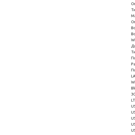
О
Т
М
О
В
В
W
Д
Т
П
Р
П
L
W
B
3
L
U
U
U
U
U