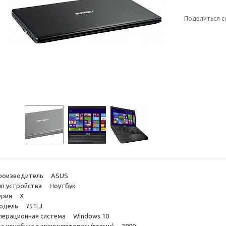
Поделиться с
роизводитель ASUS
ип устройства Ноутбук
ерия X
одель 751LJ
перационная система Windows 10