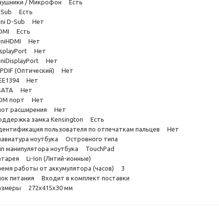
аушники / Микрофон Есть
-Sub Есть
ini D-Sub Нет
DMI Есть
iniHDMI Нет
isplayPort Нет
iniDisplayPort Нет
/PDIF (Оптический) Нет
EEE1394 Нет
SATA Нет
OM порт Нет
лот расширения Нет
оддержка замка Kensington Есть
дентификация пользователя по отпечаткам пальцев Нет
лавиатура ноутбука Островного типа
ип манипулятора ноутбука TouchPad
атарея Li-Ion (Литий-ионные)
ремя работы от аккумулятора (часов) 3
лок питания Входит в комплект поставки
азмеры 272x415x30 мм