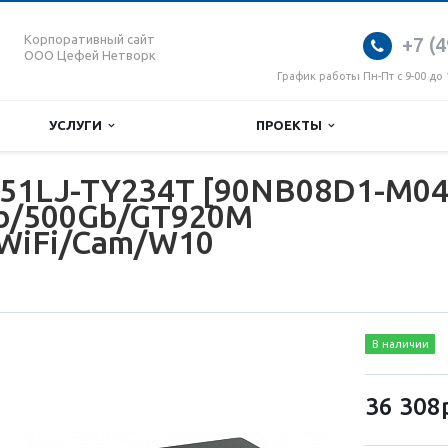
Корпоративный сайт
+7 (4
ООО Цефей Нетворк
График работы Пн-Пт с 9-00 до 
УСЛУГИ
ПРОЕКТЫ
51LJ-TY234T [90NB08D1-M0406
Gb/500Gb/GT920M
WiFi/Cam/W10
В наличии
36 308