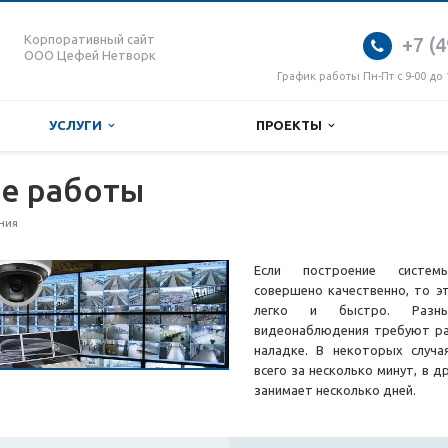
Корпоративный сайт
+7 (4
ООО Цефей Нетворк
График работы Пн-Пт с 9-00 до 
УСЛУГИ
ПРОЕКТЫ
е работы
ния
Если построение систем
совершено качественно, то э
легко и быстро. Разн
видеонаблюдения требуют ра
наладке. В некоторых случа
всего за несколько минут, в д
занимает несколько дней.