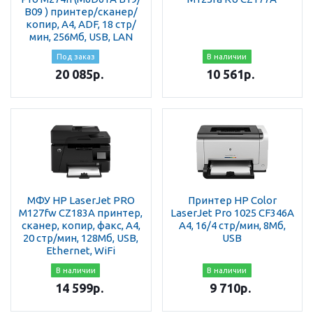
В09 ) принтер/сканер/
копир, A4, ADF, 18 стр/
мин, 256Мб, USB, LAN
Под заказ
В наличии
20 085
р.
10 561
р.
МФУ HP LaserJet PRO
Принтер HP Color
M127fw CZ183A принтер,
LaserJet Pro 1025 CF346A
сканер, копир, факс, A4,
A4, 16/4 стр/мин, 8Мб,
20 стр/мин, 128Мб, USB,
USB
Ethernet, WiFi
В наличии
В наличии
14 599
р.
9 710
р.