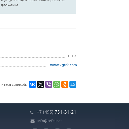
едложение.
ВГРК
www.vgtrk.com
литься ссылкой:
+7 (495)
751-31
-21
info@cefei.net