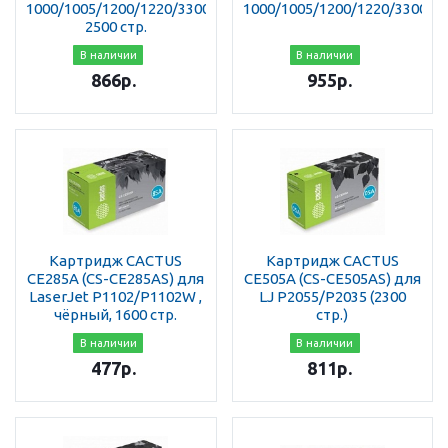
1000/1005/1200/1220/3300/3380,
1000/1005/1200/1220/3300/3
2500 стр.
В наличии
В наличии
866
р.
955
р.
Картридж CACTUS
Картридж CACTUS
CE285A (CS-CE285AS) для
CE505A (CS-CE505AS) для
LaserJet P1102/P1102W ,
LJ P2055/P2035 (2300
чёрный, 1600 стр.
стр.)
В наличии
В наличии
477
р.
811
р.