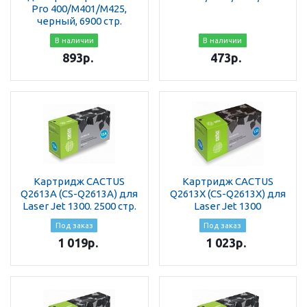
Pro 400/M401/M425,
черный, 6900 стр.
В наличии
В наличии
893
р.
473
р.
Картридж CACTUS
Картридж CACTUS
Q2613A (CS-Q2613A) для
Q2613X (CS-Q2613X) для
Laser Jet 1300. 2500 стр.
Laser Jet 1300
Под заказ
Под заказ
1 019
р.
1 023
р.