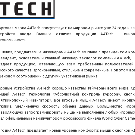
орговая марка A4Tech присутствует на мировом рынке уже 24 года и 
стройств ввода. Главные отличия продукции A4Tech - иннова
ргономичность.
ешения, предлагаемые инженерами A4Tech во главе с президентом комп
резидент, основатель и главный инженер-технолог компании А4Tech, -
оздает продукцию, отвечающую всем требованиям пользователей
ысокого качества, эргономичные, стильные и современные. При этом в
 ценовом соотношении с другими участниками рынка.
гровые устройства A4Tech хорошо известны геймерам всего мира. С
ышей A4Tech технология «Абсолютный контроль курсора», кнопк
Пятикнопочный Навигатор». Все игровые мыши A4Tech имеют кнопку
тклика, увеличенную скорость обмена данных. Большинство игр
озволяющую запрограммировать мышь на выполнение любых игровых д
тал официальным манипулятором российского финала World Cyber Game
егодня А4Tech предлагает новый уровень комфорта: мыши с кнопкой «Д