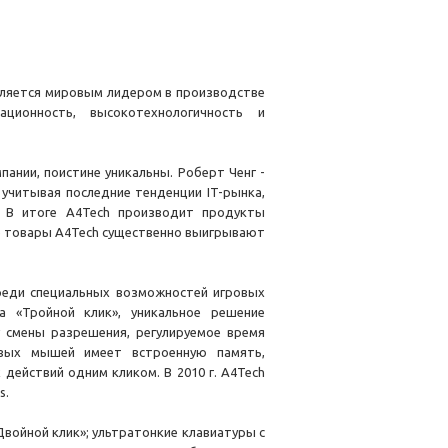
является мировым лидером в производстве
ционность, высокотехнологичность и
ании, поистине уникальны. Роберт Ченг -
 учитывая последние тенденции IT-рынка,
. В итоге A4Tech производит продукты
се товары А4Tech существенно выигрывают
реди специальных возможностей игровых
а «Тройной клик», уникальное решение
 смены разрешения, регулируемое время
овых мышей имеет встроенную память,
ействий одним кликом. В 2010 г. A4Tech
s.
войной клик»; ультратонкие клавиатуры с