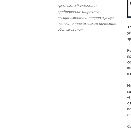
Цель нашей компании -
предложение широкого
ассортимента товаров и услуг
на постоянно высоком качестве
Т
обслуживания.
у
э
Р
п
с
в
в
И
м
«
о
п
с
С